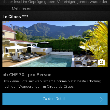
dieser Insel ihr Gepräge gaben. Vor einigen Jahren wurde der
vom Piton des Neiges eingekesselte Ort von der UNESCO
zum Weltnaturerbe erklärt. Von Saint-Louise kommend
Le Cilaos ***
erreicht der Urlauber Cilaos über eine eindrucksvolle
Panoramastrasse, die von den Einheimischen als "Weg der
vierhundert Kurven" bezeichnet wird. Wanderwege und
Trekking-Pfade führen unter anderem zum Pass Col du
Taibit, durch dichte Regenwälder und zu Hochebenen. Wer
in einem der schönen Hotels des Ortes logiert, der sucht die
Einsamkeit, die Naturschönheiten, die Berge und das Licht.
ab CHF 70.- pro Person
Das kleine Hotel mit kreolischem Charme bietet beste Erholung
nach den Wanderungen im Cirque de Cilaos.
Zu den Details