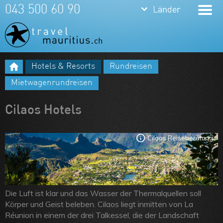
keyboard_arrow_down
keyboard_arrow_down
043 500 60 90
Länder
Länder
Mauritius
La Réunion
Hotels & Resorts
Rundreisen
Meine Favoriten
Mietwagenrundreisen
Team
Cilaos Hotels
Über uns
Feedbacks
Cilaos Reiseberatung
Kontakt
ARVB
Die Luft ist klar und das Wasser der Thermalquellen soll
Körper und Geist beleben. Cilaos liegt inmitten von La
Réunion in einem der drei Talkessel, die der Landschaft