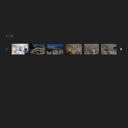
1
/
25