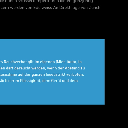
 die hohen Wassertemperaturen bieten ganzjährig
rzem werden von Edelweiss Air Direktflüge von Zürich
es Rauchverbot gilt im eigenen (Miet-)Auto, in
ssen darf geraucht werden, wenn der Abstand zu
usnahme auf der ganzen Insel strikt verboten.
slich deren Flüssigkeit, dem Gerät und dem