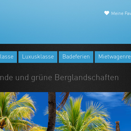
Meine Fav
lasse
Luxusklasse
Badeferien
Mietwagenre
ände und grüne Berglandschaften