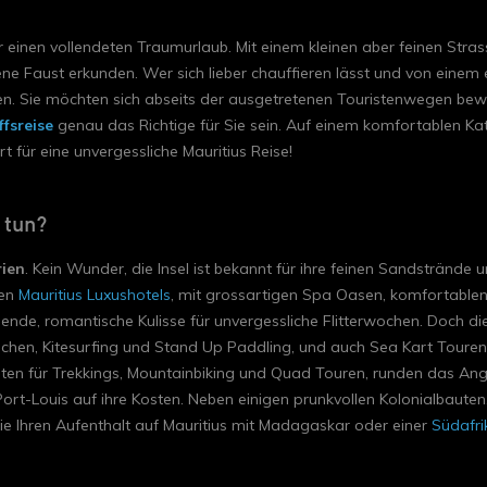
r einen vollendeten Traumurlaub. Mit einem kleinen aber feinen Stra
ene Faust erkunden. Wer sich lieber chauffieren lässt und von eine
en. Sie möchten sich abseits der ausgetretenen Touristenwegen be
ffsreise
genau das Richtige für Sie sein. Auf einem komfortablen Ka
t für eine unvergessliche Mauritius Reise!
 tun?
rien
. Kein Wunder, die Insel ist bekannt für ihre feinen Sandsträn
ven
Mauritius Luxushotels
, mit grossartigen Spa Oasen, komfortablen
ende, romantische Kulisse für unvergessliche Flitterwochen. Doch die 
auchen, Kitesurfing und Stand Up Paddling, und auch Sea Kart Tou
ten für Trekkings, Mountainbiking und Quad Touren, runden das Ange
Port-Louis auf ihre Kosten. Neben einigen prunkvollen Kolonialbauten
e Ihren Aufenthalt auf Mauritius mit Madagaskar oder einer
Südafri