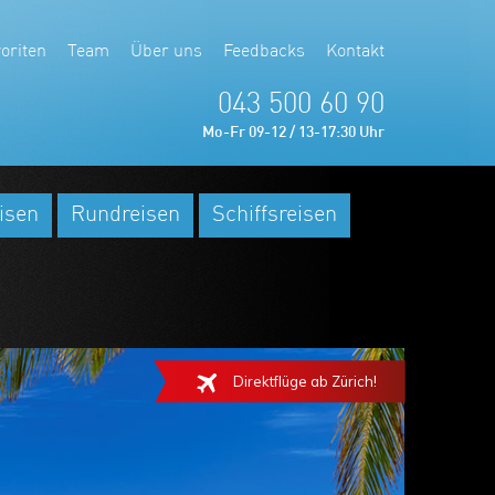
oriten
Team
Über uns
Feedbacks
Kontakt
043 500 60 90
Mo-Fr 09-12 / 13-17:30 Uhr
isen
Rundreisen
Schiffsreisen
Direktflüge ab Zürich!