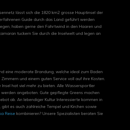
ssennetz lässt sich die 1820 km2 grosse Hauptinsel der
m erfahrenen Guide durch das Land geführt werden
wegen, haben gerne den Fahrtwind in den Haaren und
tamaran tuckern Sie durch die Inselwelt und legen an
de und eine moderate Brandung, welche ideal zum Baden
 Zimmern und einem guten Service voll auf ihre Kosten.
Insel hat viel mehr zu bieten. Alle Wassersportler
ren werden angeboten. Gute gepflegte Greens machen
bot ab. An lebendiger Kultur Interessierte kommen in
, gibt es auch zahlreiche Tempel und Kirchen sowie
ka Reise
kombinieren? Unsere Spezialisten beraten Sie