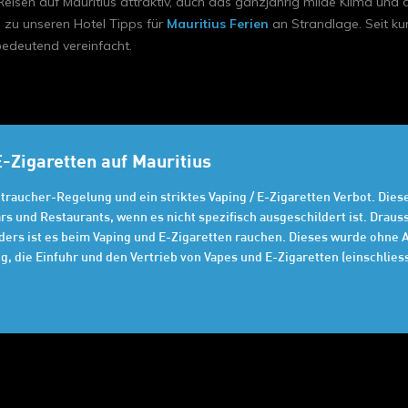
isen auf Mauritius attraktiv, auch das ganzjährig milde Klima und
 zu unseren Hotel Tipps für
Mauritius Ferien
an Strandlage. Seit ku
edeutend vereinfacht.
-Zigaretten auf Mauritius
chtraucher-Regelung und ein striktes Vaping / E-Zigaretten Verbot. Dies
rs und Restaurants, wenn es nicht spezifisch ausgeschildert ist. Drau
ers ist es beim Vaping und E-Zigaretten rauchen. Dieses wurde ohne A
g, die Einfuhr und den Vertrieb von Vapes und E-Zigaretten (einschlies