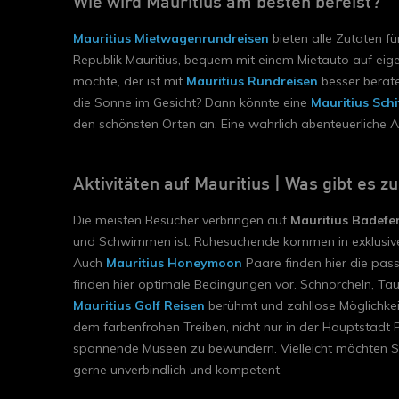
Wie wird Mauritius am besten bereist?
Mauritius Mietwagenrundreisen
bieten alle Zutaten fü
Republik Mauritius, bequem mit einem Mietauto auf eig
möchte, der ist mit
Mauritius Rundreisen
besser berat
die Sonne im Gesicht? Dann könnte eine
Mauritius Schi
den schönsten Orten an. Eine wahrlich abenteuerliche Ar
Aktivitäten auf Mauritius | Was gibt es zu
Die meisten Besucher verbringen auf
Mauritius Badefe
und Schwimmen ist. Ruhesuchende kommen in exklusi
Auch
Mauritius Honeymoon
Paare finden hier die pass
finden hier optimale Bedingungen vor. Schnorcheln, T
Mauritius Golf Reisen
berühmt und zahllose Möglichkei
dem farbenfrohen Treiben, nicht nur in der Hauptstadt 
spannende Museen zu bewundern. Vielleicht möchten Si
gerne unverbindlich und kompetent.