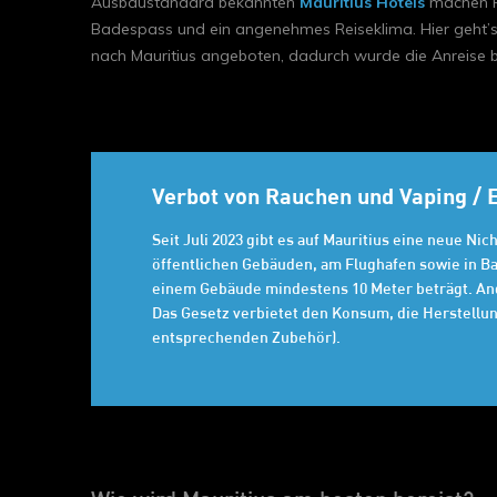
Ausbaustandard bekannten
Mauritius Hotels
machen Re
Badespass und ein angenehmes Reiseklima. Hier geht’s
nach Mauritius angeboten, dadurch wurde die Anreise b
Verbot von Rauchen und Vaping / E
Seit Juli 2023 gibt es auf Mauritius eine neue Ni
öffentlichen Gebäuden, am Flughafen sowie in Ba
einem Gebäude mindestens 10 Meter beträgt. And
Das Gesetz verbietet den Konsum, die Herstellun
entsprechenden Zubehör).