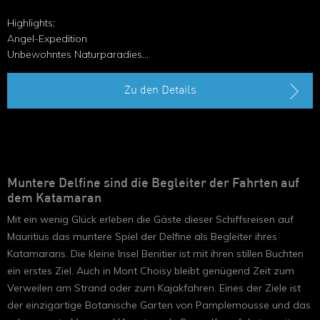
Highlights:
Angel-Expedition
Unbewohntes Naturparadies
Einzigartige Flora und Fauna
Fischreiche Gewässer
Zu den Details
Meeresschildkröten
Muntere Delfine sind die Begleiter der Fahrten auf
dem Katamaran
Mit ein wenig Glück erleben die Gäste dieser Schiffsreisen auf
Mauritius das muntere Spiel der Delfine als Begleiter ihres
Katamarans. Die kleine Insel Benitier ist mit ihren stillen Buchten
ein erstes Ziel. Auch in Mont Choisy bleibt genügend Zeit zum
Verweilen am Strand oder zum Kajakfahren. Eines der Ziele ist
der einzigartige Botanische Garten von Pamplemousse und das