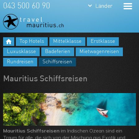
keyboard_arrow_down
keyboard_arrow_down
043 500 60 90
Länder
Länder
Mauritius
La Réunion
Top Hotels
Mittelklasse
Erstklasse
Meine Favoriten
Luxusklasse
Badeferien
Mietwagenreisen
Team
Rundreisen
Schiffsreisen
Über uns
Mauritius Schiffsreisen
Feedbacks
Kontakt
ARVB
Mauritius Schiffsreisen
im Indischen Ozean sind ein
Traum für alle, die sich von der Mischung aus Exotik und