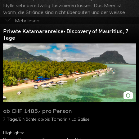
Idylle sehr bereitwillig faszinieren lassen. Das Meer ist
warm, die Strände sind nicht überlaufen und der weisse
Sand gleitet wie Pulver durch die Hände. Mauritius ist eine
der Perlen in den Weiten dieses Meeres und wer schon
Private Katamaranreise: Discovery of Mauritius, 7
immer davon geträumt hat, in einer einsamen Bucht zu
Tage
schwimmen oder zu schnorcheln, der sollte sich auf dieser
Insel auf Schiffsreise begeben. Die Planken eines
Katamarans sind für vier oder für acht Tage Ihr
schwimmendes Zuhause. Der Service einer Vollpension ist
erstklassig und die Crew um das Wohl ihrer Gäste stets
bemüht. Lassen Sie sich von uns eine Schiffsreise in
Mauritius mit Badeferien oder der Insel La Réunion
kombinieren!
ab CHF 1485.- pro Person
7 Tage/6 Nächte ab/bis Tamarin / La Balise
Highlights: