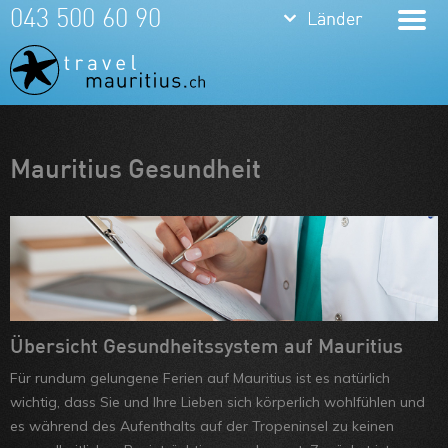
keyboard_arrow_down
keyboard_arrow_down
043 500 60 90
Länder
Länder
Mauritius
La Réunion
Meine Favoriten
Mauritius Gesundheit
Team
Über uns
Feedbacks
Kontakt
ARVB
Übersicht Gesundheitssystem auf Mauritius
Für rundum gelungene Ferien auf Mauritius ist es natürlich
wichtig, dass Sie und Ihre Lieben sich körperlich wohlfühlen und
es während des Aufenthalts auf der Tropeninsel zu keinen