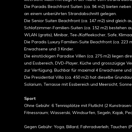
Die Paradis Beachfront Suiten (ca. 94 m2) bieten nebe
an einem unberührten Strandabschnitt gelegen.
Die Senior Suiten Beachfront (ca. 147 m2) sind gleich 
Schlafzimmer-Familien-Suiten (ca. 152 m2) bestehen a
WLAN (gratis), Minibar, Tee-/Kaffeekocher, Safe, Klima
Die Paradis Luxury Familien-Suite Beachfront (ca. 223
Erwachsene und 3 Kinder.
Die einstöckigen Paradise Villen (ca. 275 m2) liegen 
und Essbereich, DVD-Player, Küche und grosszügige Vera
zur Verfügung. Buchbar für maximal 4 Erwachsene und 
Die Presidential Villa (ca. 450 m2) hat dieselbe Grund
Solarium, Terrasse mit Essbereich und Meersicht, Sonn
Sport
Ohne Gebühr: 6 Tennisplätze mit Flutlicht (2 Kunstrasen-
Fitnessraum; Wasserski, Windsurfen, Segeln, Kajak, P
Gegen Gebühr: Yoga, Billard, Fahrradverleih; Tauchen 