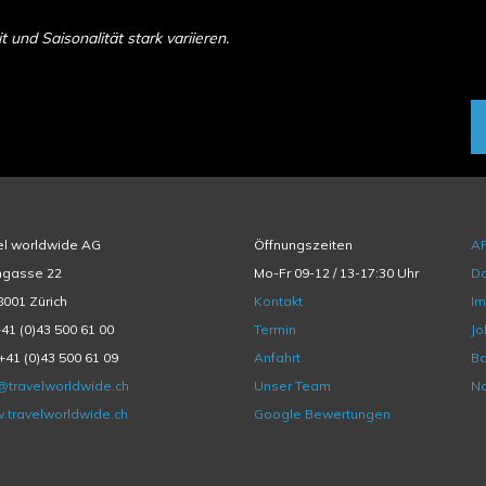
und Saisonalität stark variieren.
el worldwide AG
Öffnungszeiten
A
hgasse 22
Mo-Fr 09-12 / 13-17:30 Uhr
Da
001 Zürich
Kontakt
I
+41 (0)43 500 61 00
Termin
Jo
+41 (0)43 500 61 09
Anfahrt
Ba
@travelworldwide.ch
Unser Team
Na
.travelworldwide.ch
Google Bewertungen