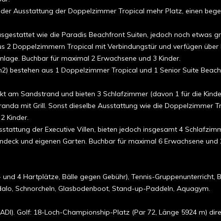
n der Ausstattung der Doppelzimmer Tropical mehr Platz, einen bege
ausgestattet wie die Paradis Beachfront Suiten, jedoch noch etwas 
us 2 Doppelzimmern Tropical mit Verbindungstür und verfügen über 
anlage. Buchbar für maximal 2 Erwachsene und 3 Kinder.
 m2) bestehen aus 1 Doppelzimmer Tropical und 1 Senior Suite Beach
direkt am Sandstrand und bieten 3 Schlafzimmer (davon 1 für die K
nda mit Grill. Sonst dieselbe Ausstattung wie die Doppelzimmer Tropi
2 Kinder.
ausstattung der Executive Villen, bieten jedoch insgesamt 4 Schlaf
endeck und eigenen Garten. Buchbar für maximal 6 Erwachsene und 2
 und 4 Hartplätze, Bälle gegen Gebühr), Tennis-Gruppenunterricht, Bea
edalo, Schnorcheln, Glasbodenboot, Stand-up-Paddeln, Aquagym.
(PADI). Golf: 18-Loch-Championship-Platz (Par 72, Länge 5924 m) di