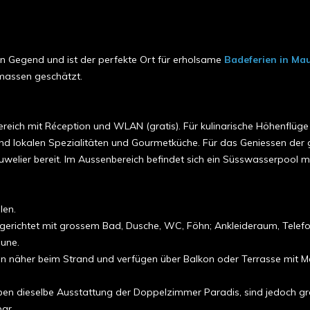
en Gegend und ist der perfekte Ort für erholsame
Badeferien in Mau
rmassen geschätzt.
eich mit Réception und WLAN (gratis). Für kulinarische Höhenflüge
nd lokalen Spezialitäten und Gourmetküche. Für das Geniessen der 
welier bereit. Im Aussenbereich befindet sich ein Süsswasserpool m
len.
erichtet mit grossem Bad, Dusche, WC, Föhn; Ankleideraum, Telefon,
gune.
n näher beim Strand und verfügen über Balkon oder Terrasse mit Mee
aben dieselbe Ausstattung der Doppelzimmer Paradis, sind jedoch gr
ar.