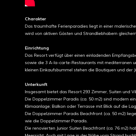
Charakter
Das traumhafte Ferienparadies liegt in einer malerisch
wird von aktiven Gästen und Strandliebhabern gleiche
Einrichtung
Das Resort verfügt über einen einladenden Empfangsber
sowie die 3 A-la-carte-Restaurants mit mediterranen u
kleinen Einkaufsbummel stehen die Boutiquen und der Ju
Unterkunft
Insgesamt bietet das Resort 293 Zimmer, Suiten und Vil
Die Doppelzimmer Paradis (ca. 50 m2) sind modern eing
Klimaanlage; Balkon oder Terrasse mit Blick auf die La
Die Doppelzimmer Paradis Beachfront (ca. 50 m2) liege
wie die Doppelzimmer Paradis.
Die renovierten Junior Suiten Beachfront (ca. 76 m2) h
Meersicht. Auch mit Lage in der Nähe vom Strand buchb