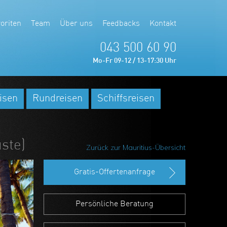
oriten
Team
Über uns
Feedbacks
Kontakt
043 500 60 90
Mo-Fr 09-12 / 13-17:30 Uhr
isen
Rundreisen
Schiffsreisen
ste)
Zurück zur Mauritius-Übersicht
Gratis-Offertenanfrage
Persönliche Beratung