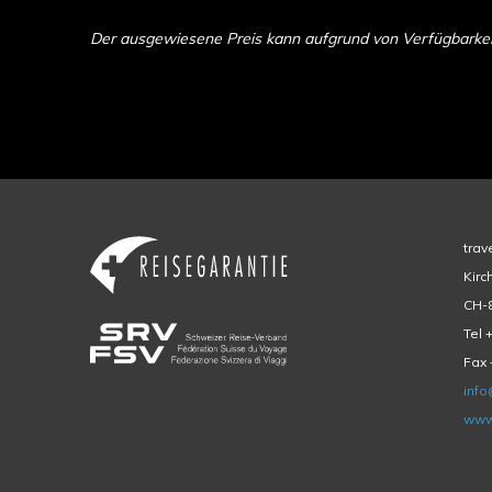
Der ausgewiesene Preis kann aufgrund von Verfügbarkeit 
trav
Kirc
CH-8
Tel 
Fax 
info
www