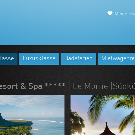
Meine Fav
lasse
Luxusklasse
Badeferien
Mietwagenre
esort & Spa *****
| Le Morne (Südkü