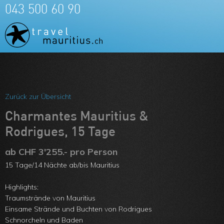
043 500 60 90
Meine Favoriten
Team
Zurück zur Übersicht
Über uns
Charmantes Mauritius &
Rodrigues, 15 Tage
Feedbacks
ab CHF 3'255.- pro Person
Kontakt
15 Tage/14 Nächte ab/bis Mauritius
ARVB
Highlights:
Traumstrände von Mauritius
Einsame Strände und Buchten von Rodrigues
Schnorcheln und Baden