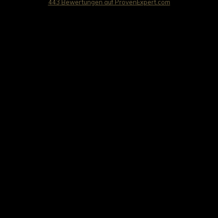
443
Bewertungen auf ProvenExpert.com
travel worldwide AG