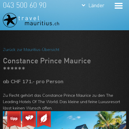
keyboard_arrow_down
keyboard_arrow_down
043 500 60 90
Länder
Länder
Mauritius
La Réunion
Meine Favoriten
Zurück zur Mauritius-Übersicht
Team
Constance Prince Maurice
Über uns
******
Feedbacks
ab CHF 171.- pro Person
Kontakt
Zu Recht gehört das Constance Prince Maurice zu den The
ARVB
Leading Hotels Of The World. Das kleine und feine Luxusresort
lässt keinen Wunsch offen.