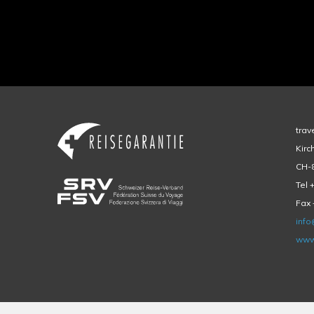
trav
Kirc
CH-8
Tel 
Fax 
info
www