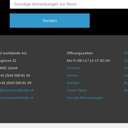
Senden
el worldwide AG
Öffnungszeiten
A
hgasse 22
Mo-Fr 09-12 / 13-17:30 Uhr
Da
001 Zürich
Kontakt
I
+41 (0)43 500 61 00
Termin
Jo
+41 (0)43 500 61 09
Anfahrt
Ba
@travelworldwide.ch
Unser Team
Na
.travelworldwide.ch
Google Bewertungen