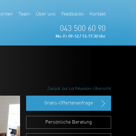
oriten
Team
Über uns
Feedbacks
Kontakt
043 500 60 90
Mo-Fr 09-12 / 13-17:30 Uhr
Zurück zur La Réunion-Übersicht
Gratis-Offertenanfrage
Persönliche Beratung