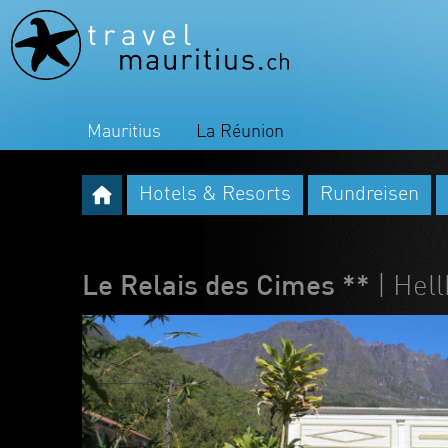
Mauritius
La Réunion
Hotels & Resorts
Rundreisen
Le Relais des Cimes **
| Hel