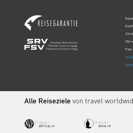
trav
Kirc
CH-8
Tel 
Fax 
info
www
Alle Reiseziele
von travel worldwi