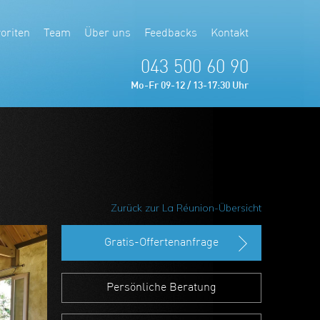
oriten
Team
Über uns
Feedbacks
Kontakt
043 500 60 90
Mo-Fr 09-12 / 13-17:30 Uhr
Zurück zur La Réunion-Übersicht
Gratis-Offertenanfrage
Persönliche Beratung