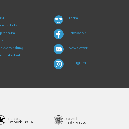
RVB
Team
tenschutz
mpressum
Facebook
bs
nkverbindung
Newsletter
chhaltigkeit
Instagram