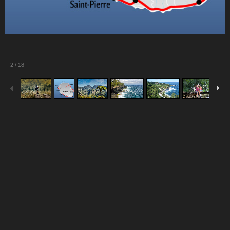
2
/
18