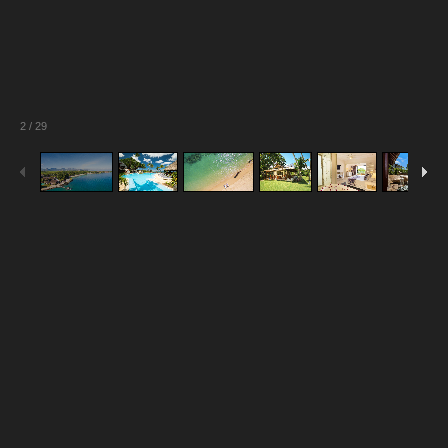
2
/
29