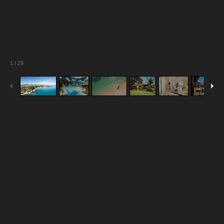
1
/
29