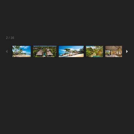
2
/
16